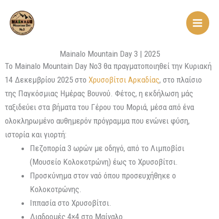
Skip
Main
to
Men
content
Mainalo Mountain Day 3 | 2025
Το Mainalo Mountain Day No3 θα πραγματοποιηθεί την Κυριακή
14 Δεκεμβρίου 2025 στο
Χρυσοβίτσι Αρκαδίας
, στο πλαίσιο
της Παγκόσμιας Ημέρας Βουνού.
Φέτος, η εκδήλωση μάς
ταξιδεύει στα βήματα του Γέρου του Μοριά, μέσα από ένα
ολοκληρωμένο αυθημερόν πρόγραμμα που ενώνει φύση,
ιστορία και γιορτή:
Πεζοπορία 3 ωρών με οδηγό, από το Λιμποβίσι
(Μουσείο Κολοκοτρώνη) έως το Χρυσοβίτσι.
Προσκύνημα στον ναό όπου προσευχήθηκε ο
Κολοκοτρώνης.
Ιππασία στο Χρυσοβίτσι.
Διαδρομές 4×4 στο Μαίναλο.